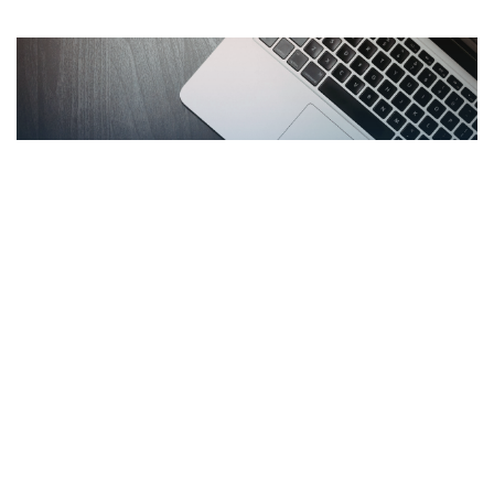
PCIe
By
Admin
on 4月 21, 2026
GRL Platform Solutions 與泰克推出一
系列BERTScope專用軟體 (SFP+、
QSFP+、PCI Express 4.0)