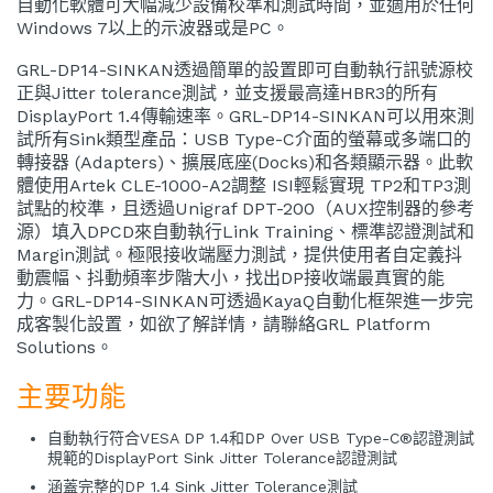
自動化軟體可大幅減少設備校準和測試時間，並適用於任何
Windows 7以上的示波器或是PC。
GRL-DP14-SINKAN透過簡單的設置即可自動執行訊號源校
正與Jitter tolerance測試，並支援最高達HBR3的所有
DisplayPort 1.4傳輸速率。GRL-DP14-SINKAN可以用來測
試所有Sink類型產品：USB Type-C介面的螢幕或多端口的
轉接器 (Adapters)、擴展底座(Docks)和各類顯示器。此軟
體使用Artek CLE-1000-A2調整 ISI輕鬆實現 TP2和TP3測
試點的校準，且透過Unigraf DPT-200（AUX控制器的參考
源）填入DPCD來自動執行Link Training、標準認證測試和
Margin測試。極限接收端壓力測試，提供使用者自定義抖
動震幅、抖動頻率步階大小，找出DP接收端最真實的能
力。GRL-DP14-SINKAN可透過KayaQ自動化框架進一步完
成客製化設置，如欲了解詳情，請聯絡GRL Platform
Solutions。
主要功能
自動執行符合VESA DP 1.4和DP Over USB Type-C®認證測試
規範的DisplayPort Sink Jitter Tolerance認證測試
涵蓋完整的DP 1.4 Sink Jitter Tolerance測試